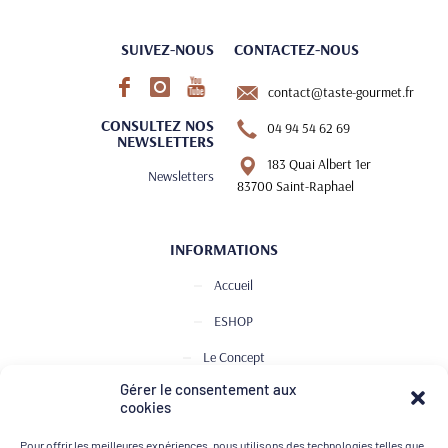
SUIVEZ-NOUS
CONTACTEZ-NOUS
contact@taste-gourmet.fr
CONSULTEZ NOS
04 94 54 62 69
NEWSLETTERS
183 Quai Albert 1er
Newsletters
83700 Saint-Raphael
INFORMATIONS
Accueil
ESHOP
Le Concept
Gérer le consentement aux
Club de Dégustation
cookies
Le journal
Pour offrir les meilleures expériences, nous utilisons des technologies telles que