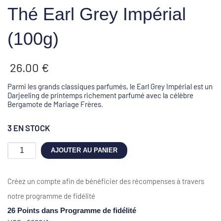
Thé Earl Grey Impérial
(100g)
26.00
€
Parmi les grands classiques parfumés, le Earl Grey Impérial est un
Darjeeling de printemps richement parfumé avec la célèbre
Bergamote de Mariage Frères.
3 EN STOCK
quantité
AJOUTER AU PANIER
de
Thé
Earl
Créez un compte afin de bénéficier des récompenses à travers
Grey
Impérial
notre programme de fidélité
(100g)
26 Points
dans Programme de fidélité