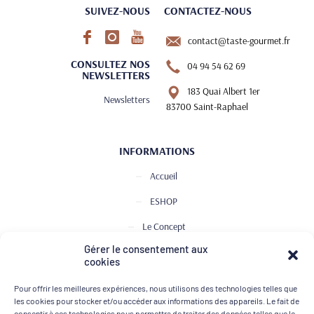
SUIVEZ-NOUS
CONTACTEZ-NOUS
contact@taste-gourmet.fr
CONSULTEZ NOS
04 94 54 62 69
NEWSLETTERS
183 Quai Albert 1er
Newsletters
83700 Saint-Raphael
INFORMATIONS
Accueil
ESHOP
Le Concept
Gérer le consentement aux
Club de Dégustation
cookies
Le journal
Pour offrir les meilleures expériences, nous utilisons des technologies telles que
Contact
les cookies pour stocker et/ou accéder aux informations des appareils. Le fait de
consentir à ces technologies nous permettra de traiter des données telles que le