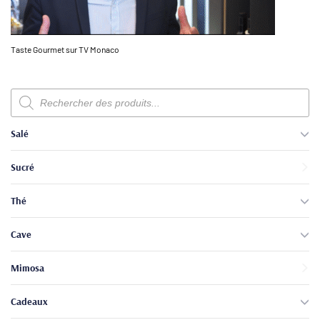
Taste Gourmet sur TV Monaco
Recherche
de
produits
Salé
Sucré
Thé
Cave
Mimosa
Cadeaux