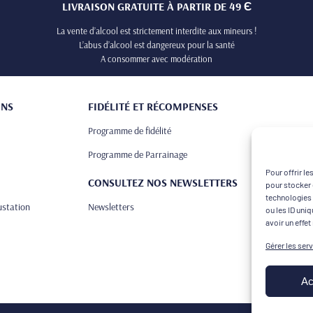
LIVRAISON GRATUITE À PARTIR DE 49 Є
La vente d’alcool est strictement interdite aux mineurs !
L’abus d’alcool est dangereux pour la santé
A consommer avec modération
ONS
FIDÉLITÉ ET RÉCOMPENSES
Programme de fidélité
Programme de Parrainage
Pour offrir l
CONSULTEZ NOS NEWSLETTERS
pour stocker 
technologies 
ustation
Newsletters
ou les ID uni
avoir un effet
Gérer les ser
Ac