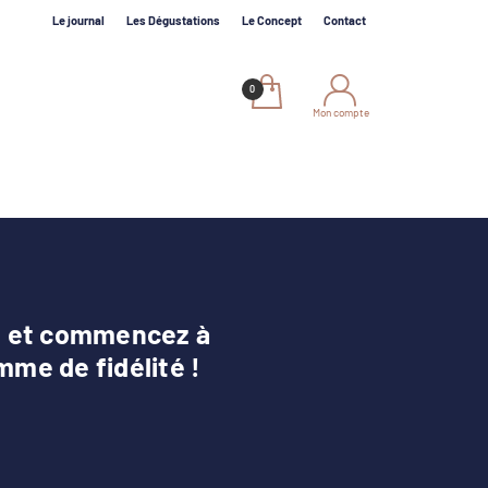
Le journal
Les Dégustations
Le Concept
Contact
Mon compte
te et commencez à
mme de fidélité !