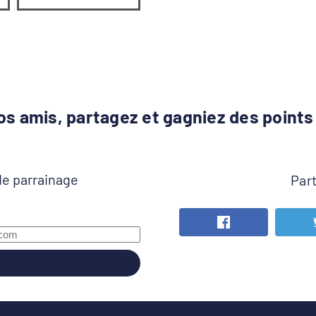
os amis, partagez et gagniez des points d
de parrainage
Par