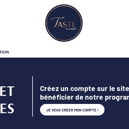
TION
 ET
Créez un compte sur le si
bénéficier de notre progra
ES
JE VEUX CRÉER MON COMPTE !