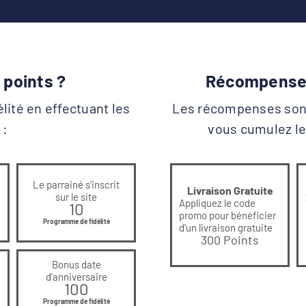
points ?
Récompenses
lité en effectuant les
Les récompenses son
 :
vous cumulez le
Le parrainé s’inscrit
Livraison Gratuite
sur le site
Appliquez le code
10
promo pour bénéficier
Programme de fidélité
d'un livraison gratuite
300 Points
Bonus date
d’anniversaire
100
Programme de fidélité