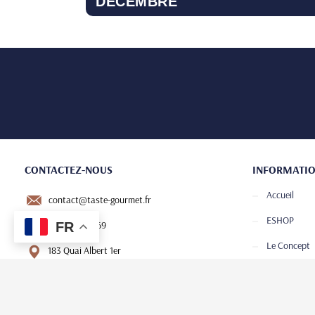
DÉCEMBRE
CONTACTEZ-NOUS
INFORMATI
Accueil
contact@taste-gourmet.fr
ESHOP
04 94 54 62 69
FR
Le Concept
183 Quai Albert 1er
83700 Saint-Raphael
Club de Dég
Le journal
SUIVEZ-NOUS