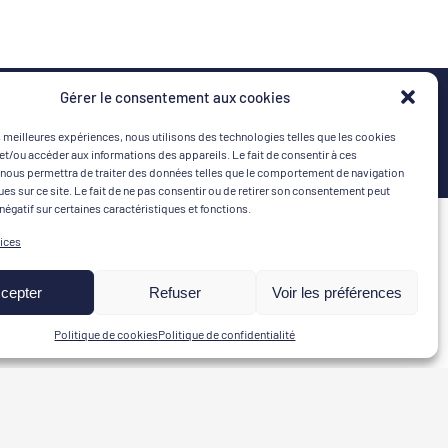
Gérer le consentement aux cookies
es meilleures expériences, nous utilisons des technologies telles que les cookies
et/ou accéder aux informations des appareils. Le fait de consentir à ces
nous permettra de traiter des données telles que le comportement de navigation
ques sur ce site. Le fait de ne pas consentir ou de retirer son consentement peut
 négatif sur certaines caractéristiques et fonctions.
MON COMPTE
MOYENS DE PAIEMENT
vices
Connexion | Créer un compte
cepter
Refuser
Voir les préférences
Mes commandes
Politique de cookies
Politique de confidentialité
Mon Panier