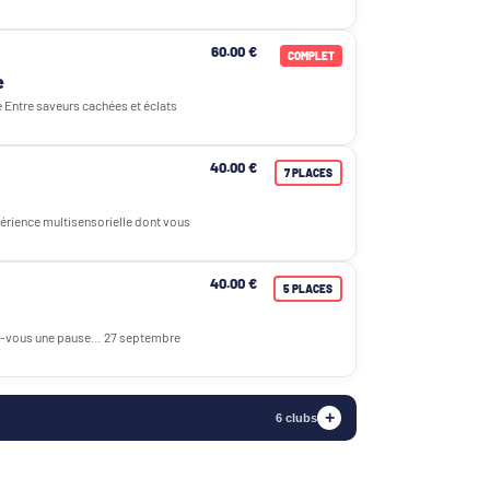
60.00 €
COMPLET
e
Entre saveurs cachées et éclats
40.00 €
7 PLACES
érience multisensorielle dont vous
40.00 €
5 PLACES
ez-vous une pause… 27 septembre
+
6 clubs