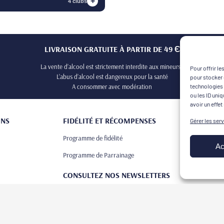
+
4 clubs
LIVRAISON GRATUITE À PARTIR DE 49 Є
La vente d’alcool est strictement interdite aux mineurs !
Pour offrir l
L’abus d’alcool est dangereux pour la santé
pour stocker 
A consommer avec modération
technologies 
ou les ID uni
avoir un effet
ONS
FIDÉLITÉ ET RÉCOMPENSES
Gérer les ser
Programme de fidélité
Ac
Programme de Parrainage
CONSULTEZ NOS NEWSLETTERS
ustation
Newsletters