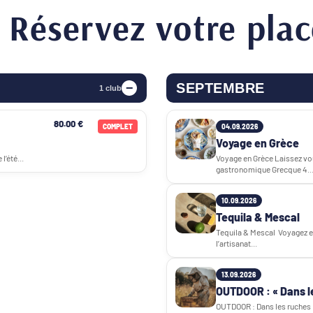
Réservez votre plac
SEPTEMBRE
1 club
80.00 €
COMPLET
04.09.2026
Voyage en Grèce
l’été...
Voyage en Grèce Laissez vo
gastronomique Grecque 4..
10.09.2026
Tequila & Mescal
Tequila & Mescal Voyagez e
l’artisanat...
13.09.2026
OUTDOOR : « Dans l
OUTDOOR : Dans les ruches E