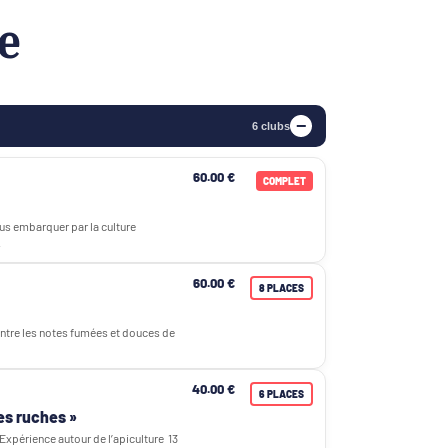
e
6 clubs
60.00 €
COMPLET
us embarquer par la culture
.
60.00 €
8 PLACES
ntre les notes fumées et douces de
40.00 €
6 PLACES
es ruches »
xpérience autour de l’apiculture 13