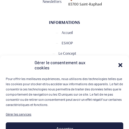
Newsletters
83700 Saint-Raphael
INFORMATIONS
Accueil
ESHOP
Le Concept
Gérer le consentement aux
Club de Dégustation
cookies
Le journal
Pour offrir les meilleures expériences, nous utilisons des technologies telles que
les cookies pour stocker et/ou accéder aux informations des appareils. Le fait de
Contact
consentir à ces technologies nous permettra de traiter des données telles que le
comportement de navigation ou les ID uniques sur ce site. Le fait de ne pas
consentir ou de retirer son consentement peut avoir un effet négatif sur certaines
MOYENS DE PAIEMENT
caractéristiques et fonctions.
Gérer les services
Accepter