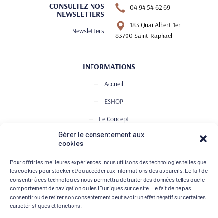
CONSULTEZ NOS
04 94 54 62 69
NEWSLETTERS
183 Quai Albert 1er
Newsletters
83700 Saint-Raphael
INFORMATIONS
Accueil
ESHOP
Le Concept
Gérer le consentement aux
Club de Dégustation
cookies
Le journal
Pour offrir les meilleures expériences, nous utilisons des technologies telles que
Contact
les cookies pour stocker et/ou accéder aux informations des appareils. Le fait de
consentir à ces technologies nous permettra de traiter des données telles que le
comportement de navigation ou les ID uniques sur ce site. Le fait de ne pas
consentir ou de retirer son consentement peut avoir un effet négatif sur certaines
MOYENS DE PAIEMENT
caractéristiques et fonctions.