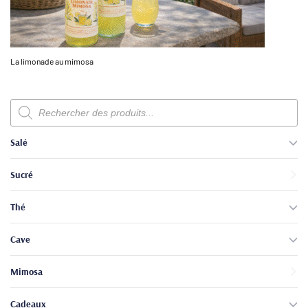
La limonade au mimosa
Recherche
de
produits
Salé
Sucré
Thé
Cave
Mimosa
Cadeaux