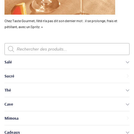
Chez Taste Gourmet, l’été n’a pas dit son dernier mot : il se prolonge, frais et
pétillant, avec un Spritz. »
Recherche
de
produits
Salé
Sucré
Thé
Cave
Mimosa
Cadeaux