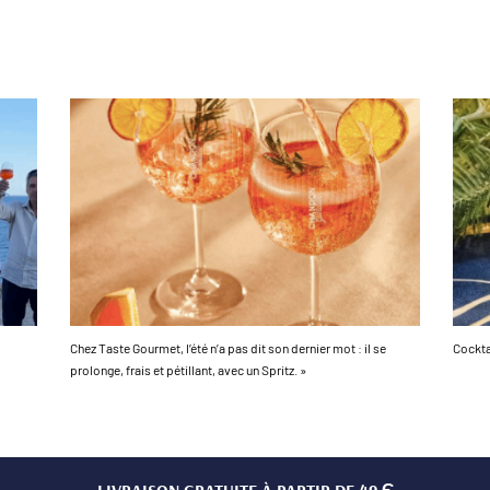
Chez Taste Gourmet, l’été n’a pas dit son dernier mot : il se
Cockta
prolonge, frais et pétillant, avec un Spritz. »
LIVRAISON GRATUITE À PARTIR DE 49 Є