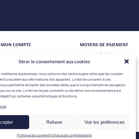
MON COMPTE
MOYENS DE PAIEMENT
Connexion | Créer un compte
Gérer le consentement aux cookies
Mes commandes
es meilleures expériences, nous utilisons des technologies telles que les cookies
Mon Panier
et/ou accéder aux informations des appareils. Le fait de consentir à ces
nous permettra de traiter des données telles que le comportement de navigation
ques sur ce site. Le fait de ne pas consentir ou de retirer son consentement peut
 négatif sur certaines caractéristiques et fonctions.
vices
cepter
Refuser
Voir les préférences
Politique de cookies
Politique de confidentialité