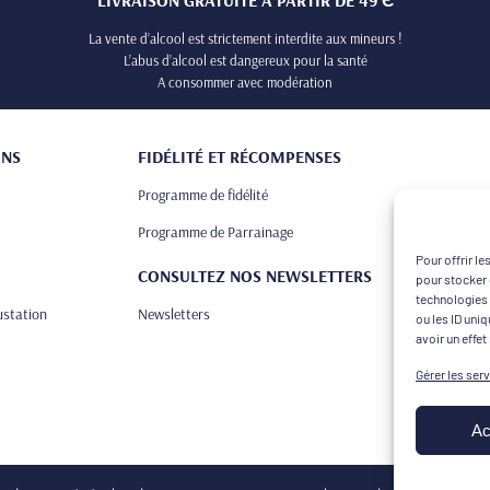
La vente d’alcool est strictement interdite aux mineurs !
L’abus d’alcool est dangereux pour la santé
A consommer avec modération
ONS
FIDÉLITÉ ET RÉCOMPENSES
Programme de fidélité
Programme de Parrainage
Pour offrir l
CONSULTEZ NOS NEWSLETTERS
pour stocker 
technologies 
ustation
Newsletters
ou les ID uni
avoir un effet
Gérer les ser
Ac