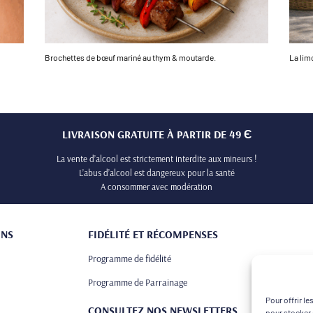
Brochettes de bœuf mariné au thym & moutarde.
La li
LIVRAISON GRATUITE À PARTIR DE 49 Є
La vente d’alcool est strictement interdite aux mineurs !
L’abus d’alcool est dangereux pour la santé
A consommer avec modération
ONS
FIDÉLITÉ ET RÉCOMPENSES
Programme de fidélité
Programme de Parrainage
Pour offrir l
CONSULTEZ NOS NEWSLETTERS
pour stocker 