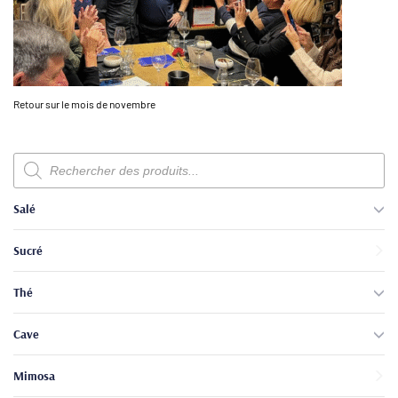
Retour sur le mois de novembre
Recherche
de
produits
Salé
Sucré
Thé
Cave
Mimosa