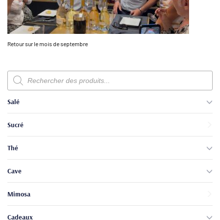
Retour sur le mois de septembre
Recherche
de
produits
Salé
Sucré
Thé
Cave
Mimosa
Cadeaux