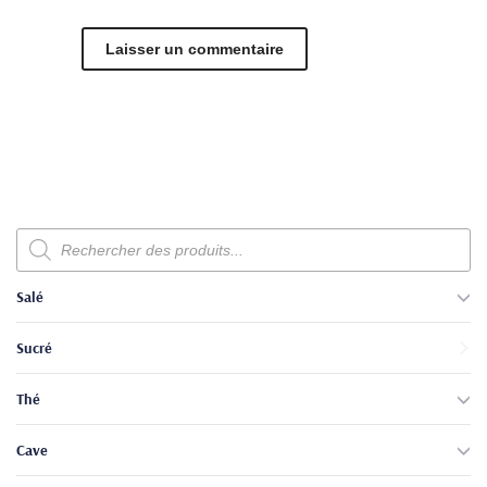
Recherche
de
produits
Salé
Sucré
Thé
Cave