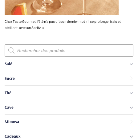
Chez Taste Gourmet, l’été n’a pas dit son dernier mot : il se prolonge, frais et
pétillant, avec un Spritz. »
Recherche
de
produits
Salé
Sucré
Thé
Cave
Mimosa
Cadeaux