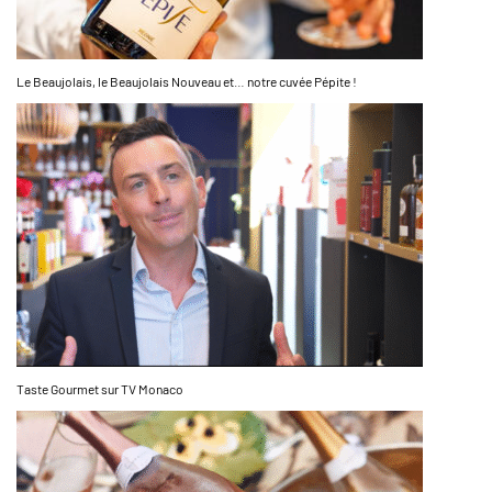
Le Beaujolais, le Beaujolais Nouveau et… notre cuvée Pépite !
Taste Gourmet sur TV Monaco