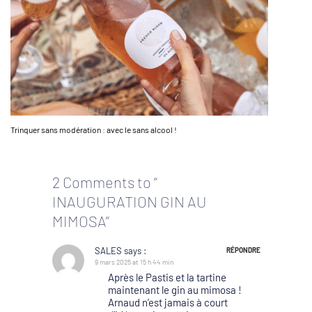
Trinquer sans modération : avec le sans alcool !
2 Comments to “
INAUGURATION GIN AU
MIMOSA”
SALES
says :
RÉPONDRE
9 mars 2025 at 15 h 44 min
Après le Pastis et la tartine
maintenant le gin au mimosa !
Arnaud n’est jamais à court