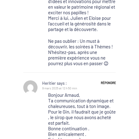
d’idées et innovations pour mettre
en valeur le patrimoine régional et
exciter nos papilles !
Merci à lui, Julien et Eloise pour
l’accueil et la générosité dans le
partage et la découverte.
Ne pas oublier : Un must à
découvrir, les soirées à Thèmes !
N’hésitez-pas, après une
première expérience vous ne
pourrez plus vous en passer 😉
Heritier
says :
RÉPONDRE
9 mars 2025 at 12 h 50 min
Bonjour Arnaud,
Ta communication dynamique et
chaleureuses, tout à ton image.
Pour le Gin, il faudrait que je goûte
, le sirop que nous avons acheté
est parfait.
Bonne continuation .
Bien amicalement .