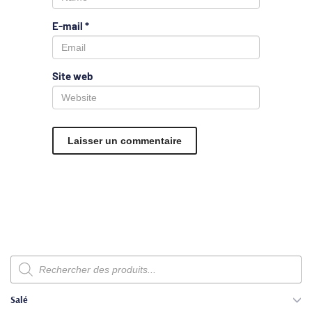
E-mail
*
Site web
Recherche
de
produits
Salé