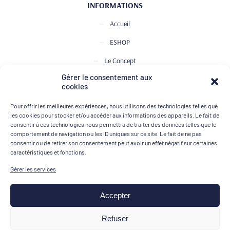
INFORMATIONS
Accueil
ESHOP
Le Concept
Gérer le consentement aux
Club de Dégustation
cookies
Le journal
Pour offrir les meilleures expériences, nous utilisons des technologies telles que
Contact
les cookies pour stocker et/ou accéder aux informations des appareils. Le fait de
consentir à ces technologies nous permettra de traiter des données telles que le
comportement de navigation ou les ID uniques sur ce site. Le fait de ne pas
consentir ou de retirer son consentement peut avoir un effet négatif sur certaines
MOYENS DE PAIEMENT
caractéristiques et fonctions.
Gérer les services
Accepter
Mentions légales
Refuser