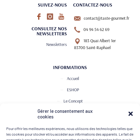
SUIVEZ-NOUS
CONTACTEZ-NOUS
contact@taste-gourmet.fr
CONSULTEZ NOS
04 94 54 62 69
NEWSLETTERS
183 Quai Albert 1er
Newsletters
83700 Saint-Raphael
INFORMATIONS
Accueil
ESHOP
Le Concept
Gérer le consentement aux
Club de Dégustation
cookies
Le journal
Pour offrir les meilleures expériences, nous utilisons des technologies telles que
Contact
les cookies pour stocker et/ou accéder aux informations des appareils. Le fait de
consentir à ces technologies nous permettra de traiter des données telles que le