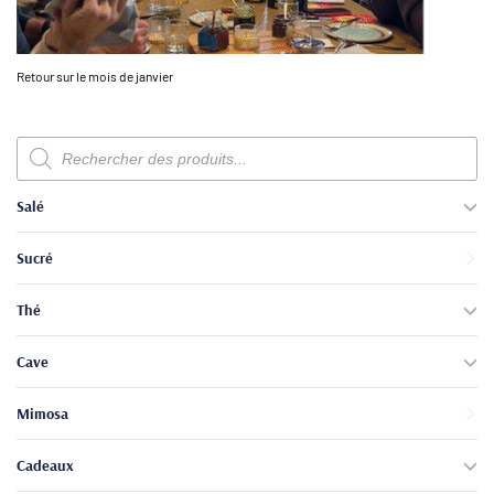
Retour sur le mois de janvier
Recherche
de
produits
Salé
Sucré
Thé
Cave
Mimosa
Cadeaux