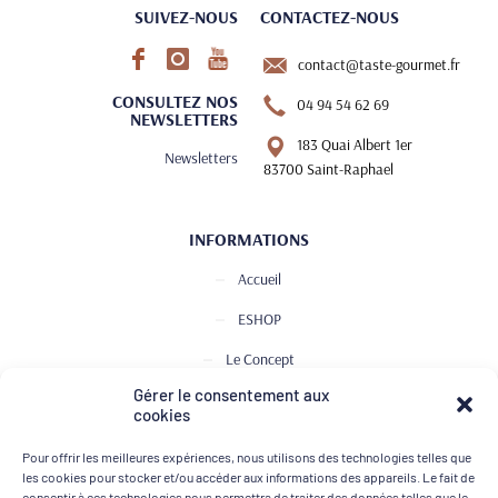
SUIVEZ-NOUS
CONTACTEZ-NOUS
contact@taste-gourmet.fr
CONSULTEZ NOS
04 94 54 62 69
NEWSLETTERS
183 Quai Albert 1er
Newsletters
83700 Saint-Raphael
INFORMATIONS
Accueil
ESHOP
Le Concept
Gérer le consentement aux
Club de Dégustation
cookies
Le journal
Pour offrir les meilleures expériences, nous utilisons des technologies telles que
Contact
les cookies pour stocker et/ou accéder aux informations des appareils. Le fait de
consentir à ces technologies nous permettra de traiter des données telles que le