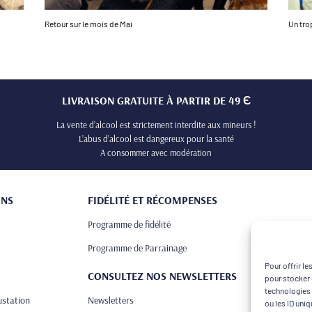
Retour sur le mois de Mai
Un tro
LIVRAISON GRATUITE À PARTIR DE 49 Є
La vente d’alcool est strictement interdite aux mineurs !
L’abus d’alcool est dangereux pour la santé
A consommer avec modération
ONS
FIDÉLITÉ ET RÉCOMPENSES
Programme de fidélité
Programme de Parrainage
Pour offrir l
CONSULTEZ NOS NEWSLETTERS
pour stocker 
technologies 
ustation
Newsletters
ou les ID uni