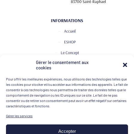
83700 Saint-Raphael
INFORMATIONS
Accueil
ESHOP
Le Concept
Gérer le consentement aux
Club de Dégustation
cookies
Le journal
Pour offrir les meilleures expériences, nous utilisons des technologies telles que
Contact
les cookies pour stocker et/ou accéder aux informations des appareils. Le fait de
consentir à ces technologies nous permettra de traiter des données telles que le
comportement de navigation ou les ID uniques sur ce site. Le fait de ne pas
consentir ou de retirer son consentement peut avoir un effet négatif sur certaines
MOYENS DE PAIEMENT
caractéristiques et fonctions.
Gérer les services
Accepter