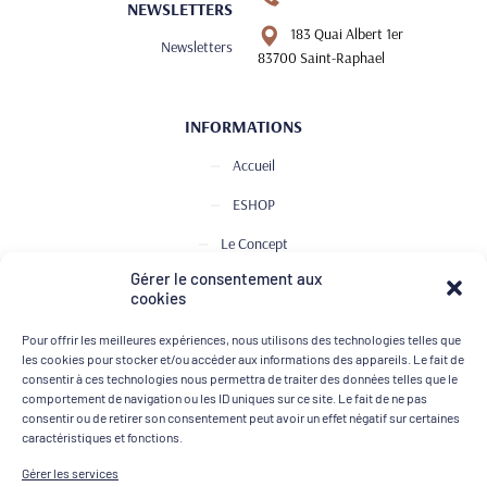
NEWSLETTERS
183 Quai Albert 1er
Newsletters
83700 Saint-Raphael
INFORMATIONS
Accueil
ESHOP
Le Concept
Gérer le consentement aux
Club de Dégustation
cookies
Le journal
Pour offrir les meilleures expériences, nous utilisons des technologies telles que
Contact
les cookies pour stocker et/ou accéder aux informations des appareils. Le fait de
consentir à ces technologies nous permettra de traiter des données telles que le
comportement de navigation ou les ID uniques sur ce site. Le fait de ne pas
consentir ou de retirer son consentement peut avoir un effet négatif sur certaines
MOYENS DE PAIEMENT
caractéristiques et fonctions.
Gérer les services