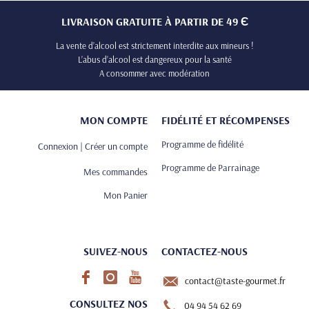
LIVRAISON GRATUITE À PARTIR DE 49 Є
La vente d’alcool est strictement interdite aux mineurs !
L’abus d’alcool est dangereux pour la santé
A consommer avec modération
MON COMPTE
FIDÉLITÉ ET RÉCOMPENSES
Programme de fidélité
Connexion | Créer un compte
Programme de Parrainage
Mes commandes
Mon Panier
SUIVEZ-NOUS
CONTACTEZ-NOUS
contact@taste-gourmet.fr
CONSULTEZ NOS
04 94 54 62 69