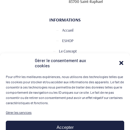
83700 Saint-Raphael
INFORMATIONS
Accueil
ESHOP
Le Concept
Gérer le consentement aux
Club de Dégustation
cookies
Le journal
Pour offrir les meilleures expériences, nous utilisons des technologies telles que
Contact
les cookies pour stocker et/ou accéder aux informations des appareils. Le fait de
consentir à ces technologies nous permettra de traiter des données telles que le
comportement de navigation ou les ID uniques sur ce site. Le fait de ne pas
consentir ou de retirer son consentement peut avoir un effet négatif sur certaines
MOYENS DE PAIEMENT
caractéristiques et fonctions.
Gérer les services
Accepter