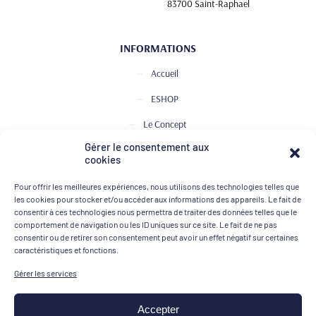
83700 Saint-Raphael
INFORMATIONS
Accueil
ESHOP
Le Concept
Gérer le consentement aux
Club de Dégustation
cookies
Le journal
Pour offrir les meilleures expériences, nous utilisons des technologies telles que
Contact
les cookies pour stocker et/ou accéder aux informations des appareils. Le fait de
consentir à ces technologies nous permettra de traiter des données telles que le
comportement de navigation ou les ID uniques sur ce site. Le fait de ne pas
consentir ou de retirer son consentement peut avoir un effet négatif sur certaines
MOYENS DE PAIEMENT
caractéristiques et fonctions.
Gérer les services
Accepter