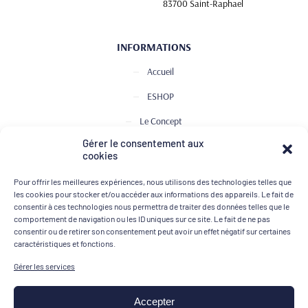
83700 Saint-Raphael
INFORMATIONS
Accueil
ESHOP
Le Concept
Gérer le consentement aux
Club de Dégustation
cookies
Le journal
Pour offrir les meilleures expériences, nous utilisons des technologies telles que
Contact
les cookies pour stocker et/ou accéder aux informations des appareils. Le fait de
consentir à ces technologies nous permettra de traiter des données telles que le
comportement de navigation ou les ID uniques sur ce site. Le fait de ne pas
consentir ou de retirer son consentement peut avoir un effet négatif sur certaines
MOYENS DE PAIEMENT
caractéristiques et fonctions.
Gérer les services
Accepter