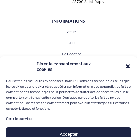
83700 Saint-Raphael
INFORMATIONS
Accueil
ESHOP
Le Concept
Gérer le consentement aux
Club de Dégustation
cookies
Le journal
Pour offrir les meilleures expériences, nous utilisons des technologies telles que
Contact
les cookies pour stocker et/ou accéder aux informations des appareils. Le fait de
consentir à ces technologies nous permettra de traiter des données telles que le
comportement de navigation ou les ID uniques sur ce site. Le fait de ne pas
consentir ou de retirer son consentement peut avoir un effet négatif sur certaines
MOYENS DE PAIEMENT
caractéristiques et fonctions.
Gérer les services
Accepter