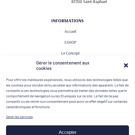
83700 Saint-Raphael
INFORMATIONS
Accueil
ESHOP
Le Concept
Gérer le consentement aux
Club de Dégustation
cookies
Le journal
Pour offrir les meilleures expériences, nous utilisons des technologies telles que
Contact
les cookies pour stocker et/ou accéder aux informations des appareils. Le fait de
consentir à ces technologies nous permettra de traiter des données telles que le
comportement de navigation ou les ID uniques sur ce site. Le fait de ne pas
consentir ou de retirer son consentement peut avoir un effet négatif sur certaines
MOYENS DE PAIEMENT
caractéristiques et fonctions.
Gérer les services
Accepter