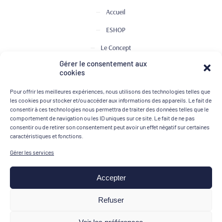
Accueil
ESHOP
Le Concept
Gérer le consentement aux
Club de Dégustation
cookies
Le journal
Pour offrir les meilleures expériences, nous utilisons des technologies telles que
Contact
les cookies pour stocker et/ou accéder aux informations des appareils. Le fait de
consentir à ces technologies nous permettra de traiter des données telles que le
comportement de navigation ou les ID uniques sur ce site. Le fait de ne pas
consentir ou de retirer son consentement peut avoir un effet négatif sur certaines
MOYENS DE PAIEMENT
caractéristiques et fonctions.
Gérer les services
Accepter
Mentions légales
Refuser
Conditions générales de vente