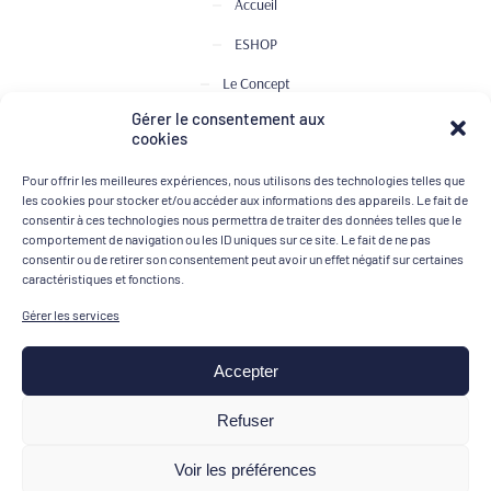
Accueil
ESHOP
Le Concept
Gérer le consentement aux
Club de Dégustation
cookies
Le journal
Pour offrir les meilleures expériences, nous utilisons des technologies telles que
Contact
les cookies pour stocker et/ou accéder aux informations des appareils. Le fait de
consentir à ces technologies nous permettra de traiter des données telles que le
comportement de navigation ou les ID uniques sur ce site. Le fait de ne pas
consentir ou de retirer son consentement peut avoir un effet négatif sur certaines
MOYENS DE PAIEMENT
caractéristiques et fonctions.
Gérer les services
Accepter
Mentions légales
Refuser
Conditions générales de vente
Voir les préférences
Politique de confidentialité