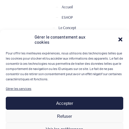
Accueil
ESHOP
Le Concept
Gérer le consentement aux
Club de Dégustation
cookies
Le journal
Pour offrir les meilleures expériences, nous utilisons des technologies telles que
Contact
les cookies pour stocker et/ou accéder aux informations des appareils. Le fait de
consentir à ces technologies nous permettra de traiter des données telles que le
comportement de navigation ou les ID uniques sur ce site. Le fait de ne pas
consentir ou de retirer son consentement peut avoir un effet négatif sur certaines
MOYENS DE PAIEMENT
caractéristiques et fonctions.
Gérer les services
Accepter
Mentions légales
Refuser
Conditions générales de vente