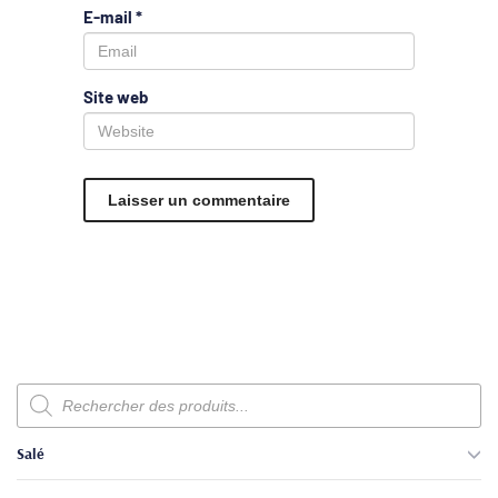
E-mail
*
Site web
Recherche
de
produits
Salé