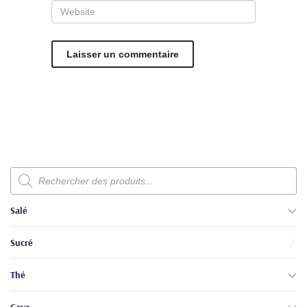
Recherche
de
produits
Salé
Sucré
Thé