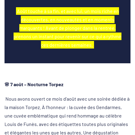
Août touche à sa fin, et avec lui, un mois riche en
découvertes, en nouveautés et en moments
marquants ! Avant de plonger dans la rentrée,
prenons un instant pour revenir sur ce qui a rythmé
ces dernières semaines.
🌸
7 août –
Nocturne Torpez
Nous avons ouvert ce mois d’août avec une soirée dédiée à
la maison Torpez. À l’honneur : la cuvée des Gendarmes,
une cuvée emblématique qui rend hommage au célèbre
Louis de Funès, avec des étiquettes toutes plus originales
et élégantes les unes que les autres. Une dégustation