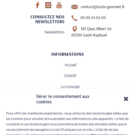
contact@taste-gourmet.fr
CONSULTEZ NOS
04 94 54 62 69
NEWSLETTERS
183 Quai Albert 1er
Newsletters
83700 Saint-Raphael
INFORMATIONS
Accueil
ESHOP
Le Concept
Gérer le consentement aux
Club de Dégustation
cookies
Le journal
Pour offrir les meilleures expériences, nous utilisons des technologies telles que
Contact
les cookies pour stocker et/ou accéder aux informations des appareils. Le fait de
consentir à ces technologies nous permettra de traiter des données telles que le
comportement de navigation ou les ID uniques sur ce site. Le fait de ne pas
consentir ou de retirer son consentement peut avoir un effet négatif sur certaines