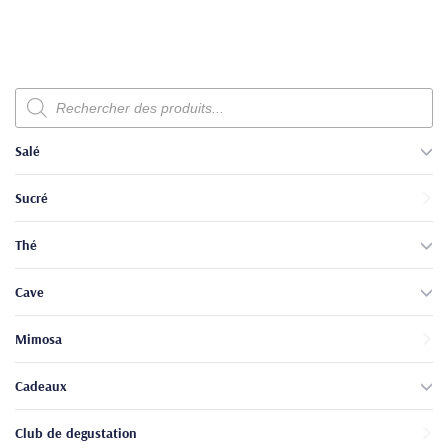
Recherche
de
produits
Salé
Sucré
Thé
Cave
Mimosa
Cadeaux
Club de degustation