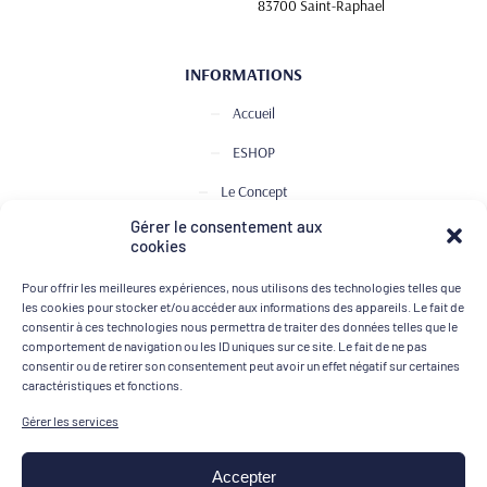
83700 Saint-Raphael
INFORMATIONS
Accueil
ESHOP
Le Concept
Gérer le consentement aux
Club de Dégustation
cookies
Le journal
Pour offrir les meilleures expériences, nous utilisons des technologies telles que
Contact
les cookies pour stocker et/ou accéder aux informations des appareils. Le fait de
consentir à ces technologies nous permettra de traiter des données telles que le
comportement de navigation ou les ID uniques sur ce site. Le fait de ne pas
consentir ou de retirer son consentement peut avoir un effet négatif sur certaines
MOYENS DE PAIEMENT
caractéristiques et fonctions.
Gérer les services
Accepter