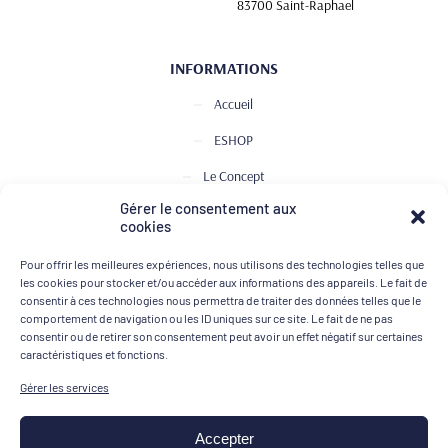
83700 Saint-Raphael
INFORMATIONS
Accueil
ESHOP
Le Concept
Gérer le consentement aux
Club de Dégustation
cookies
Le journal
Pour offrir les meilleures expériences, nous utilisons des technologies telles que
Contact
les cookies pour stocker et/ou accéder aux informations des appareils. Le fait de
consentir à ces technologies nous permettra de traiter des données telles que le
comportement de navigation ou les ID uniques sur ce site. Le fait de ne pas
consentir ou de retirer son consentement peut avoir un effet négatif sur certaines
MOYENS DE PAIEMENT
caractéristiques et fonctions.
Gérer les services
Accepter