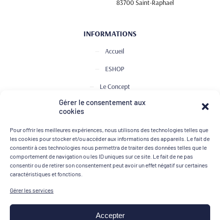
83700 Saint-Raphael
INFORMATIONS
Accueil
ESHOP
Le Concept
Gérer le consentement aux
Club de Dégustation
cookies
Le journal
Pour offrir les meilleures expériences, nous utilisons des technologies telles que
Contact
les cookies pour stocker et/ou accéder aux informations des appareils. Le fait de
consentir à ces technologies nous permettra de traiter des données telles que le
comportement de navigation ou les ID uniques sur ce site. Le fait de ne pas
consentir ou de retirer son consentement peut avoir un effet négatif sur certaines
MOYENS DE PAIEMENT
caractéristiques et fonctions.
Gérer les services
Accepter