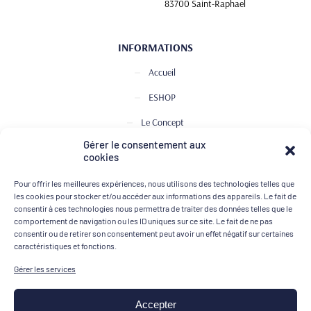
83700 Saint-Raphael
INFORMATIONS
Accueil
ESHOP
Le Concept
Gérer le consentement aux
Club de Dégustation
cookies
Le journal
Pour offrir les meilleures expériences, nous utilisons des technologies telles que
Contact
les cookies pour stocker et/ou accéder aux informations des appareils. Le fait de
consentir à ces technologies nous permettra de traiter des données telles que le
comportement de navigation ou les ID uniques sur ce site. Le fait de ne pas
consentir ou de retirer son consentement peut avoir un effet négatif sur certaines
MOYENS DE PAIEMENT
caractéristiques et fonctions.
Gérer les services
Accepter