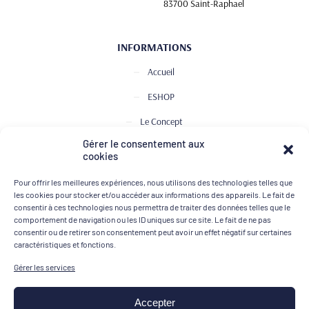
83700 Saint-Raphael
INFORMATIONS
Accueil
ESHOP
Le Concept
Gérer le consentement aux
Club de Dégustation
cookies
Le journal
Pour offrir les meilleures expériences, nous utilisons des technologies telles que
Contact
les cookies pour stocker et/ou accéder aux informations des appareils. Le fait de
consentir à ces technologies nous permettra de traiter des données telles que le
comportement de navigation ou les ID uniques sur ce site. Le fait de ne pas
consentir ou de retirer son consentement peut avoir un effet négatif sur certaines
MOYENS DE PAIEMENT
caractéristiques et fonctions.
Gérer les services
Accepter