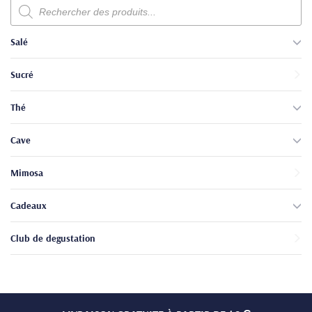
Recherche
de
produits
Salé
Sucré
Thé
Cave
Mimosa
Cadeaux
Club de degustation