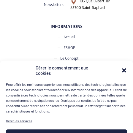
183 Quai Albert 1er
Newsletters
83700 Saint-Raphael
INFORMATIONS
Accueil
ESHOP
Le Concept
Gérer le consentement aux
Club de Dégustation
cookies
Le journal
Pour offrir les meilleures expériences, nous utilisons des technologies telles que
Contact
les cookies pour stocker et/ou accéder aux informations des appareils. Le fait de
consentir à ces technologies nous permettra de traiter des données telles que le
comportement de navigation ou les ID uniques sur ce site. Le fait de ne pas
consentir ou de retirer son consentement peut avoir un effet négatif sur certaines
MOYENS DE PAIEMENT
caractéristiques et fonctions.
Gérer les services