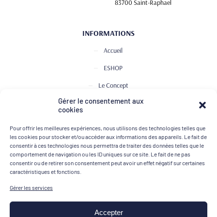
83700 Saint-Raphael
INFORMATIONS
Accueil
ESHOP
Le Concept
Gérer le consentement aux
Club de Dégustation
cookies
Le journal
Pour offrir les meilleures expériences, nous utilisons des technologies telles que
Contact
les cookies pour stocker et/ou accéder aux informations des appareils. Le fait de
consentir à ces technologies nous permettra de traiter des données telles que le
comportement de navigation ou les ID uniques sur ce site. Le fait de ne pas
consentir ou de retirer son consentement peut avoir un effet négatif sur certaines
MOYENS DE PAIEMENT
caractéristiques et fonctions.
Gérer les services
Accepter