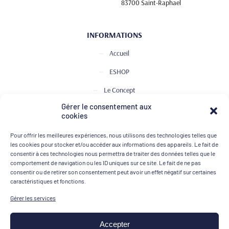
83700 Saint-Raphael
INFORMATIONS
Accueil
ESHOP
Le Concept
Gérer le consentement aux
Club de Dégustation
cookies
Le journal
Pour offrir les meilleures expériences, nous utilisons des technologies telles que
Contact
les cookies pour stocker et/ou accéder aux informations des appareils. Le fait de
consentir à ces technologies nous permettra de traiter des données telles que le
comportement de navigation ou les ID uniques sur ce site. Le fait de ne pas
consentir ou de retirer son consentement peut avoir un effet négatif sur certaines
MOYENS DE PAIEMENT
caractéristiques et fonctions.
Gérer les services
Accepter