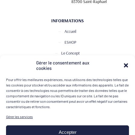
83700 Saint-Raphael
INFORMATIONS
Accueil
ESHOP
Le Concept
Gérer le consentement aux
Club de Dégustation
cookies
Le journal
Pour offrir les meilleures expériences, nous utilisons des technologies telles que
Contact
les cookies pour stocker et/ou accéder aux informations des appareils. Le fait de
consentir à ces technologies nous permettra de traiter des données telles que le
comportement de navigation ou les ID uniques sur ce site. Le fait de ne pas
consentir ou de retirer son consentement peut avoir un effet négatif sur certaines
MOYENS DE PAIEMENT
caractéristiques et fonctions.
Gérer les services
Accepter