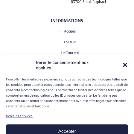
83700 Saint-Raphael
INFORMATIONS
Accueil
ESHOP
Le Concept
Gérer le consentement aux
Club de Dégustation
cookies
Le journal
Pour offrir les meilleures expériences, nous utilisons des technologies telles que
Contact
les cookies pour stocker et/ou accéder aux informations des appareils. Le fait de
consentir à ces technologies nous permettra de traiter des données telles que le
comportement de navigation ou les ID uniques sur ce site. Le fait de ne pas
consentir ou de retirer son consentement peut avoir un effet négatif sur certaines
MOYENS DE PAIEMENT
caractéristiques et fonctions.
Gérer les services
Accepter