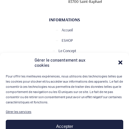
83700 Saint-Raphael
INFORMATIONS
Accueil
ESHOP
Le Concept
Gérer le consentement aux
Club de Dégustation
cookies
Le journal
Pour offrir les meilleures expériences, nous utilisons des technologies telles que
Contact
les cookies pour stocker et/ou accéder aux informations des appareils. Le fait de
consentir à ces technologies nous permettra de traiter des données telles que le
comportement de navigation ou les ID uniques sur ce site. Le fait de ne pas
consentir ou de retirer son consentement peut avoir un effet négatif sur certaines
MOYENS DE PAIEMENT
caractéristiques et fonctions.
Gérer les services
Accepter