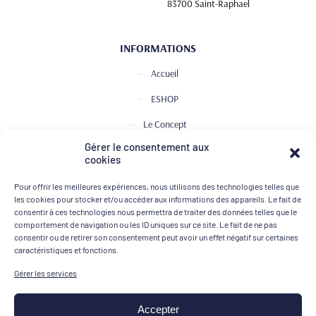
83700 Saint-Raphael
INFORMATIONS
Accueil
ESHOP
Le Concept
Gérer le consentement aux
Club de Dégustation
cookies
Le journal
Pour offrir les meilleures expériences, nous utilisons des technologies telles que
Contact
les cookies pour stocker et/ou accéder aux informations des appareils. Le fait de
consentir à ces technologies nous permettra de traiter des données telles que le
comportement de navigation ou les ID uniques sur ce site. Le fait de ne pas
consentir ou de retirer son consentement peut avoir un effet négatif sur certaines
MOYENS DE PAIEMENT
caractéristiques et fonctions.
Gérer les services
Accepter