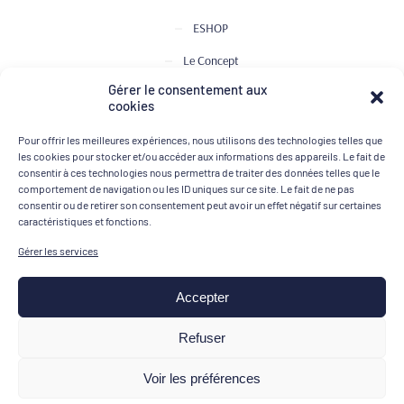
ESHOP
Le Concept
Gérer le consentement aux
Club de Dégustation
cookies
Le journal
Pour offrir les meilleures expériences, nous utilisons des technologies telles que
Contact
les cookies pour stocker et/ou accéder aux informations des appareils. Le fait de
consentir à ces technologies nous permettra de traiter des données telles que le
comportement de navigation ou les ID uniques sur ce site. Le fait de ne pas
consentir ou de retirer son consentement peut avoir un effet négatif sur certaines
MOYENS DE PAIEMENT
caractéristiques et fonctions.
Gérer les services
Accepter
Mentions légales
Refuser
Conditions générales de vente
Voir les préférences
Politique de confidentialité
FR