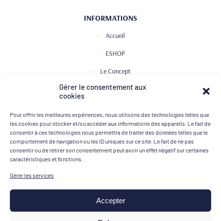
INFORMATIONS
Accueil
ESHOP
Le Concept
Gérer le consentement aux
Club de Dégustation
cookies
Le journal
Pour offrir les meilleures expériences, nous utilisons des technologies telles que
Contact
les cookies pour stocker et/ou accéder aux informations des appareils. Le fait de
consentir à ces technologies nous permettra de traiter des données telles que le
comportement de navigation ou les ID uniques sur ce site. Le fait de ne pas
consentir ou de retirer son consentement peut avoir un effet négatif sur certaines
MOYENS DE PAIEMENT
caractéristiques et fonctions.
Gérer les services
Accepter
Mentions légales