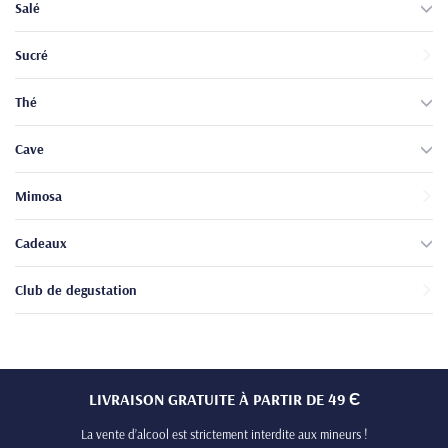
Salé
Sucré
Thé
Cave
Mimosa
Cadeaux
Club de degustation
LIVRAISON GRATUITE À PARTIR DE 49 Є
La vente d’alcool est strictement interdite aux mineurs !