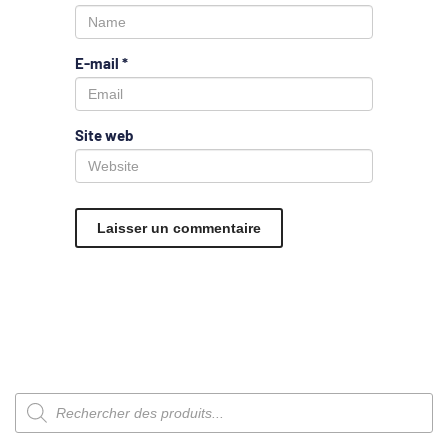
E-mail
*
Site web
Recherche
de
produits