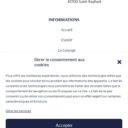
83700 Saint-Raphael
INFORMATIONS
Accueil
ESHOP
Le Concept
Gérer le consentement aux
Club de Dégustation
cookies
Le journal
Pour offrir les meilleures expériences, nous utilisons des technologies telles que
Contact
les cookies pour stocker et/ou accéder aux informations des appareils. Le fait de
consentir à ces technologies nous permettra de traiter des données telles que le
comportement de navigation ou les ID uniques sur ce site. Le fait de ne pas
consentir ou de retirer son consentement peut avoir un effet négatif sur certaines
MOYENS DE PAIEMENT
caractéristiques et fonctions.
Gérer les services
Accepter