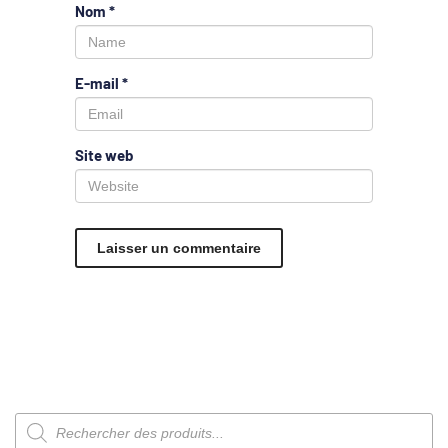
Nom
*
E-mail
*
Site web
Recherche
de