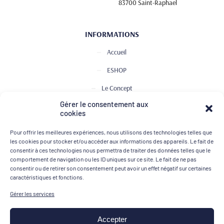
83700 Saint-Raphael
INFORMATIONS
Accueil
ESHOP
Le Concept
Gérer le consentement aux
Club de Dégustation
cookies
Le journal
Pour offrir les meilleures expériences, nous utilisons des technologies telles que
Contact
les cookies pour stocker et/ou accéder aux informations des appareils. Le fait de
consentir à ces technologies nous permettra de traiter des données telles que le
comportement de navigation ou les ID uniques sur ce site. Le fait de ne pas
consentir ou de retirer son consentement peut avoir un effet négatif sur certaines
MOYENS DE PAIEMENT
caractéristiques et fonctions.
Gérer les services
Accepter