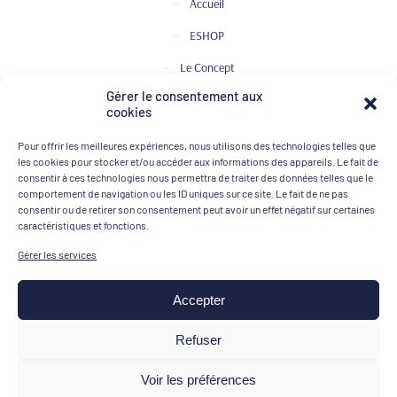
Accueil
ESHOP
Le Concept
Gérer le consentement aux
Club de Dégustation
cookies
Le journal
Pour offrir les meilleures expériences, nous utilisons des technologies telles que
Contact
les cookies pour stocker et/ou accéder aux informations des appareils. Le fait de
consentir à ces technologies nous permettra de traiter des données telles que le
comportement de navigation ou les ID uniques sur ce site. Le fait de ne pas
consentir ou de retirer son consentement peut avoir un effet négatif sur certaines
MOYENS DE PAIEMENT
caractéristiques et fonctions.
Gérer les services
Accepter
Mentions légales
Refuser
Conditions générales de vente
Voir les préférences
Politique de confidentialité