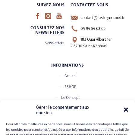
SUIVEZ-NOUS
CONTACTEZ-NOUS
contact@taste-gourmet.fr
CONSULTEZ NOS
04 94 54 62 69
NEWSLETTERS
183 Quai Albert 1er
Newsletters
83700 Saint-Raphael
INFORMATIONS
Accueil
ESHOP
Le Concept
Gérer le consentement aux
Club de Dégustation
cookies
Le journal
Pour offrir les meilleures expériences, nous utilisons des technologies telles que
Contact
les cookies pour stocker et/ou accéder aux informations des appareils. Le fait de
consentir à ces technologies nous permettra de traiter des données telles que le