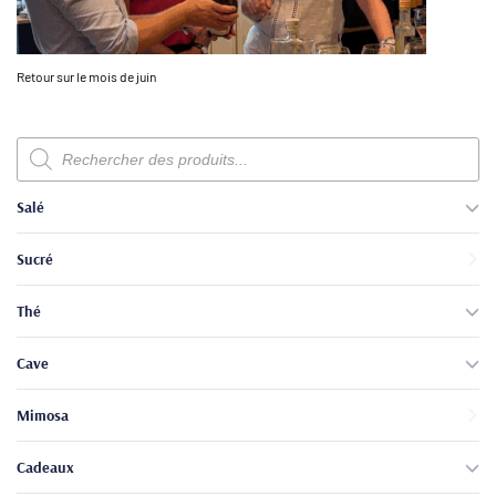
Retour sur le mois de juin
Recherche
de
produits
Salé
Sucré
Thé
Cave
Mimosa
Cadeaux